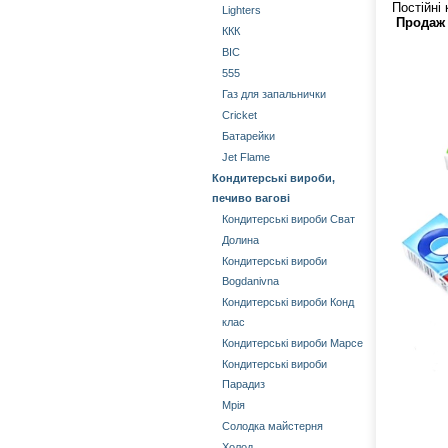
Постійні 
Lighters
Продаж
ККК
BIC
555
Газ для запальнички
Cricket
Батарейки
Jet Flame
Кондитерські вироби,
печиво вагові
Кондитерські вироби Сват
Долина
Кондитерські вироби
Bogdanivna
Кондитерські вироби Конд
клас
Кондитерські вироби Марсе
Кондитерські вироби
Парадиз
Мрія
Солодка майстерня
Холод