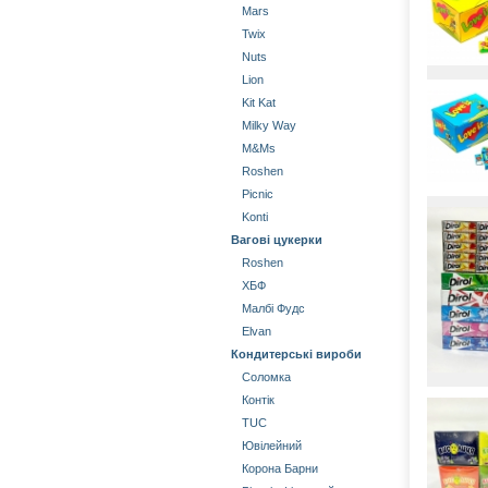
Mars
Twix
Nuts
Lion
Kit Kat
Milky Way
М&Мs
Roshen
Picnic
Konti
Вагові цукерки
Roshen
ХБФ
Малбі Фудс
Elvan
Кондитерські вироби
Соломка
Контік
TUC
Ювілейний
Корона Барни