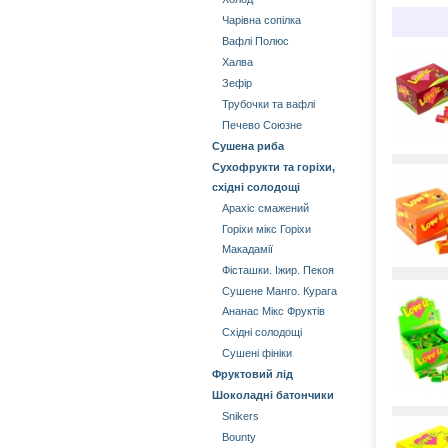
Чарівна сопілка
Вафлі Полюс
Халва
Зефір
Трубочки та вафлі
Печево Союзне
Сушена риба
Сухофрукти та горіхи,
східні солодощі
Арахіс смажений
Горіхи мікс Горіхи
Mакадамії
Фісташки. Іжир. Пекоя
Сушене Манго. Курага
Aнанас Мікс Фруктів
Східні солодощі
Сушені фініки
Фруктовий лід
Шоколадні батончики
Snikers
Bounty