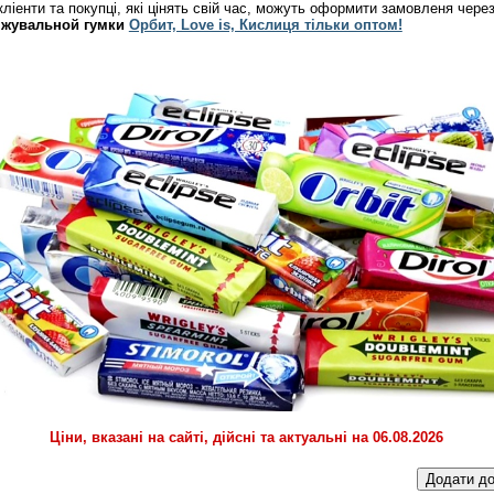
кліенти та покупці, які цінять свій час, можуть оформити замовленя через
 жувальной гумки
Орбит, Love is, Кислиця тільки оптом!
Ціни, вказані на сайті, дійсні та актуальні на 06.08.2026