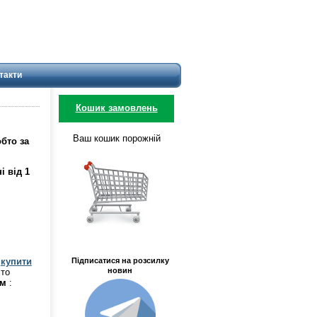
такти
Кошик замовлень
Ваш кошик порожній
обто за
і від 1
є
купити
Підписатися на розсилку
новин
 то
ом
: