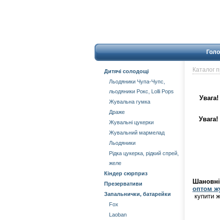
Голо
Каталог 
Дитячі солодощі
Льодяники Чупа-Чупс,
льодяники Рокс, Lolli Pops
Увага!
Жувальна гумка
Драже
Увага
!
Жувальні цукерки
Жувальний мармелад
Льодяники
Рідка цукерка, рідкий спрей,
желе
Кіндер сюрприз
Шановні 
Презервативи
оптом жу
Запальнички, батарейки
купити 
Fox
Laoban