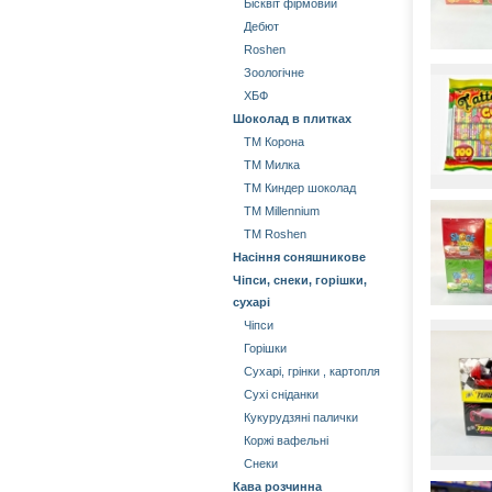
Бісквіт фірмовий
Дебют
Roshen
Зоологічне
ХБФ
Шоколад в плитках
ТМ Корона
ТМ Милка
ТМ Киндер шоколад
ТМ Millennium
ТМ Roshen
Насіння соняшникове
Чіпси, снеки, горішки,
сухарі
Чіпси
Горішки
Сухарі, грінки , картопля
Сухі сніданки
Кукурудзяні палички
Коржі вафельні
Снеки
Кава розчинна