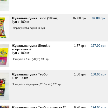
Жувальна гумка Tatoo (100шт)
87.00 грн
87.00 грн
1уп х 100шт
Розрахункова одиниця 1уп
Жувальна гумка Shock в
1.57 грн
157.00 грн
асортименті
1уп х 100шт
При купівлі 1ящ (20 уп) 139 гр
Жувальна гумка Турбо
1.50 грн
150.00 грн
1бл* 100шт
При купівлі від ящика ( 20 блоків) 129 гр
Жувальна гумка Турбо подушка 20
6.20 грн
124.00 грн