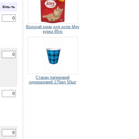
Кіль-ть
Вологий корм для котів Мяу
курка 85гр
Стакан паперовий
одноразовий 175мл 50шт