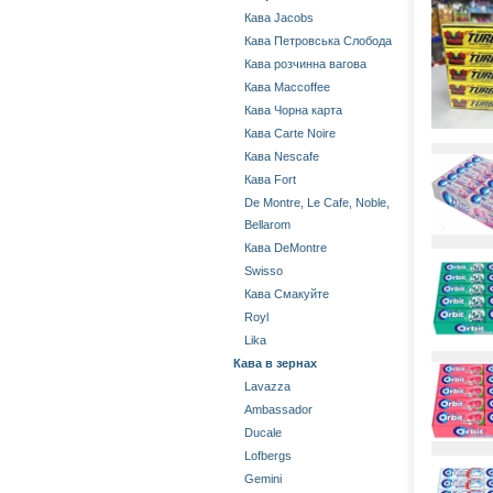
Кава Jacobs
Кава Петровська Слобода
Кава розчинна вагова
Кава Maccoffee
Кава Чорна карта
Кава Carte Noire
Кава Nescafe
Кава Fort
De Montre, Le Cafe, Noble,
Bellarom
Кава DeMontre
Swisso
Кава Смакуйте
Royl
Lika
Кава в зернах
Lavazza
Ambassador
Ducale
Lofbergs
Gemini