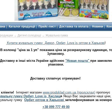
вна
Каталог продукції
Прайс-лист
Доставка та оплата
Новини
Кон
продукции
→
Дитячі солодощі
→ Жувальна гумка
Купити жувальну гумку Дирол, Орбит, Love is оптом в Харькові
!
 В колонці "ціна за 1 уп" показана ціна за розхрахункову одиницю, т
1упаковку.
 Доставку в інші міста України здійснює
"Новая пошта"
при замовлен
упаковки.
Доставку сплапчує отримувач!
кліенти!
Інтернет магазин
www.prodsklad.com.ua (продсклад)
пропону
вальну гумку Орбит, Love is
,
Кислиц
я
Якщо Вас зацікавили наші ціни,
жувальну гумку
Орбит оптом в Харькові
зателефонувавши за номер
+38 099 777 49 00