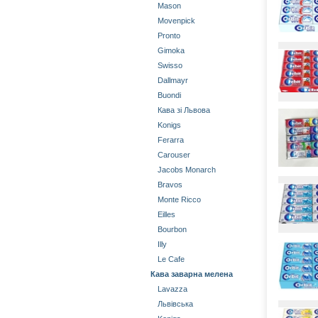
Mason
Movenpick
Pronto
Gimoka
Swisso
Dallmayr
Buondi
Кава зі Львова
Konigs
Ferarra
Carouser
Jacobs Monarch
Bravos
Monte Ricco
Eilles
Bourbon
Illy
Le Cafe
Кава заварна мелена
Lavazza
Львівська