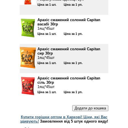
Ціна за 1 шт.
Ціна за 1 уп.
Арахіс смажений солоний Capitan
васабі 30гр
1ящ*45шт
Ціна за 1 шт.
Ціна за 1 уп.
Арахіс смажений солоний Capitan
сир 30гр
1ящ*45шт
Ціна за 1 шт.
Ціна за 1 уп.
Арахіс смажений солоний Capitan
сіль 30гр
1ящ*45шт
Ціна за 1 шт.
Ціна за 1 уп.
Купити горішки оптом в Харкові! Ціни, які Вас
здивують!
Замовлення від 5 штук одного виду!