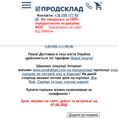
0
Контакти:
+38 099 777 49
Каталог продукции
→
Чіпси, снеки, горішки,
00
Ми працюємо за 100%
сухарі
→ Горішки
передоплатою на рахунок
ФОП.
Замовлення на сайті
Купити горішки оптом в Харкові! Ціни, які Вас
від 1000грн
здивують!
Замовлення від 5 штук одного виду!
Оформити замовлення можна за номером
+38 099 777 49 00
Увага! Доставка в інші міста України
здійснюється по тарифам
Нової пошти
!
Шановні покупці! Інтернет
магазин
www.prodsklad.com.ua (продсклад)
пропонує
куп
горішки по оптовій ціні в Харкові!
На даній
сторінці вказані оптові ціни на горішки
Big
Bob,
Capitan
та інші торгові марки!
Купити горішки можна позвонивши за
телефоном !
Ціни, вказані на сайті, дійсні та актуальні на
07.08.2026