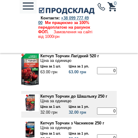
0
Контакти:
+38 099 777 49
Каталог продукции
→
Бакалія
→ Кетчуп
00
Ми працюємо за 100%
передоплатою на рахунок
Ціни, вказані на сайті, дійсні та актуальні на
ФОП.
Замовлення на сайті
09.08.2026
від 1000грн
Кетчуп Торчин Лагідний 520 г
Ціна за одиницю
Ціна за 1 шт.
Ціна за 1 уп.
63.00 грн
63.00 грн
Кетчуп Торчин до Шашлыку 250 г
Ціна за одиницю
Ціна за 1 шт.
Ціна за 1 уп.
32.00 грн
32.00 грн
Кетчуп Торчин з Часником 250 г
Ціна за одиницю
Ціна за 1 шт.
Ціна за 1 уп.