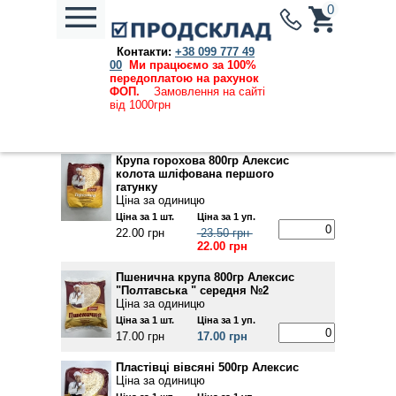
0
Контакти:
+38 099 777 49
Каталог продукции
→
Бакалія
→ Крупи
00
Ми працюємо за 100%
передоплатою на рахунок
Ціни, вказані на сайті, дійсні та актуальні на
ФОП.
Замовлення на сайті
06.08.2026
від 1000грн
Крупа горохова 800гр Алексис
колота шліфована першого
гатунку
Ціна за одиницю
Ціна за 1 шт.
Ціна за 1 уп.
22.00 грн
23.50 грн
22.00 грн
Пшенична крупа 800гр Алексис
"Полтавська " середня №2
Ціна за одиницю
Ціна за 1 шт.
Ціна за 1 уп.
17.00 грн
17.00 грн
Пластівці вівсяні 500гр Алексис
Ціна за одиницю