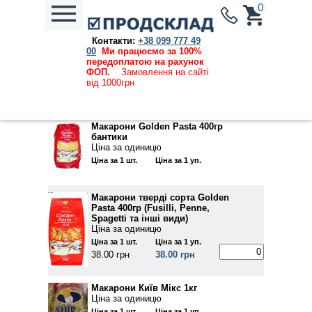
0
Контакти:
+38 099 777 49
Каталог продукции
→
Бакалія
→ Макаронні вироби
00
Ми працюємо за 100%
передоплатою на рахунок
Ціни, вказані на сайті, дійсні та актуальні на
ФОП.
Замовлення на сайті
08.08.2026
від 1000грн
Макарони Golden Pasta 400гр
бантики
Ціна за одиницю
Ціна за 1 шт.
Ціна за 1 уп.
Макарони тверді сорта Golden
Pasta 400гр (Fusilli, Penne,
Spagetti та інші види)
Ціна за одиницю
Ціна за 1 шт.
Ціна за 1 уп.
38.00 грн
38.00 грн
Макарони Київ Мікс 1кг
Ціна за одиницю
Ціна за 1 шт.
Ціна за 1 уп.