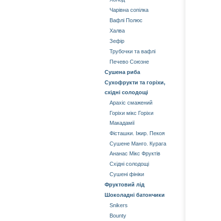
Чарівна сопілка
Вафлі Полюс
Халва
Зефір
Трубочки та вафлі
Печево Союзне
Сушена риба
Сухофрукти та горіхи,
східні солодощі
Арахіс смажений
Горіхи мікс Горіхи
Mакадамії
Фісташки. Іжир. Пекоя
Сушене Манго. Курага
Aнанас Мікс Фруктів
Східні солодощі
Сушені фініки
Фруктовий лід
Шоколадні батончики
Snikers
Bounty