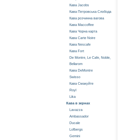
Кава Jacobs
Кава Петровська Слобода
Кава розчинна вагова
Кава Maccoffee
Кава Чорна карта
Кава Carte Noire
Кава Nescafe
Кава Fort
De Montre, Le Cafe, Noble,
Bellarom
Кава DeMontre
Swisso
Кава Смакуйте
Royl
Lika
Кава в зернах
Lavazza
Ambassador
Ducale
Lofbergs
Gemini