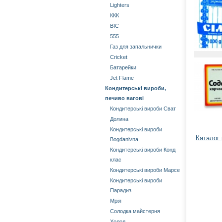
Lighters
ККК
BIC
555
Газ для запальнички
Cricket
Батарейки
Jet Flame
Кондитерські вироби,
печиво вагові
Кондитерські вироби Сват
Долина
Кондитерські вироби
Каталог
Bogdanivna
Кондитерські вироби Конд
клас
Кондитерські вироби Марсе
Кондитерські вироби
Парадиз
Мрія
Солодка майстерня
Холод