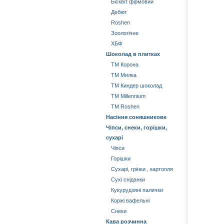
Бісквіт фірмовий
Дебют
Roshen
Зоологічне
ХБФ
Шоколад в плитках
ТМ Корона
ТМ Милка
ТМ Киндер шоколад
ТМ Millennium
ТМ Roshen
Насіння соняшникове
Чіпси, снеки, горішки,
сухарі
Чіпси
Горішки
Сухарі, грінки , картопля
Сухі сніданки
Кукурудзяні палички
Коржі вафельні
Снеки
Кава розчинна