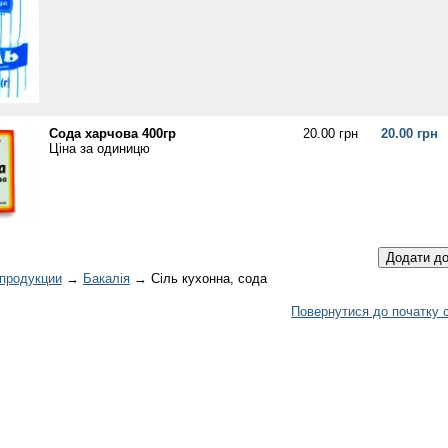
Сода харчова 400гр
20.00 грн
20.00 грн
Ціна за одиницю
 продукции
→
Бакалія
→ Сіль кухонна, сода
Повернутися до початку с