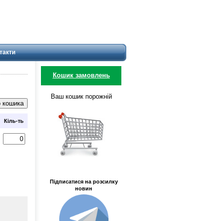
такти
Кошик замовлень
Ваш кошик порожній
Кіль-ть
Підписатися на розсилку
новин