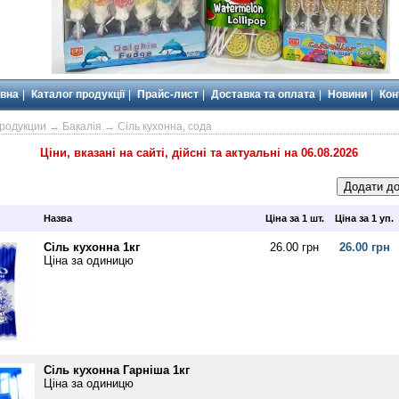
вна
Каталог продукції
Прайс-лист
Доставка та оплата
Новини
Кон
продукции
→
Бакалія
→ Сіль кухонна, сода
Ціни, вказані на сайті, дійсні та актуальні на 06.08.2026
Назва
Ціна за 1 шт.
Ціна за 1 уп.
Сіль кухонна 1кг
26.00 грн
26.00 грн
Ціна за одиницю
Сіль кухонна Гарніша 1кг
Ціна за одиницю