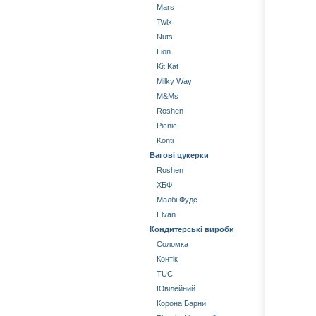
Mars
Twix
Nuts
Lion
Kit Kat
Milky Way
М&Мs
Roshen
Picnic
Konti
Вагові цукерки
Roshen
ХБФ
Малбі Фудс
Elvan
Кондитерські вироби
Соломка
Контік
TUC
Ювілейний
Корона Барни