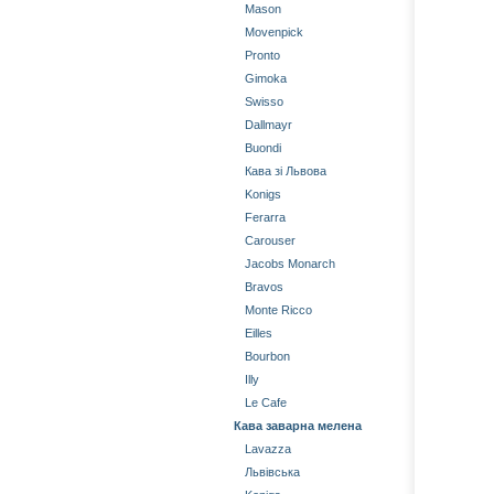
Mason
Movenpick
Pronto
Gimoka
Swisso
Dallmayr
Buondi
Кава зі Львова
Konigs
Ferarra
Carouser
Jacobs Monarch
Bravos
Monte Ricco
Eilles
Bourbon
Illy
Le Cafe
Кава заварна мелена
Lavazza
Львівська