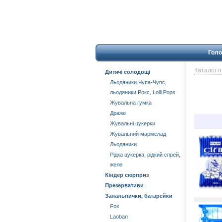
Голо
Каталог 
Дитячі солодощі
Льодяники Чупа-Чупс,
льодяники Рокс, Lolli Pops
Жувальна гумка
Драже
Жувальні цукерки
Жувальний мармелад
Льодяники
Рідка цукерка, рідкий спрей,
желе
Кіндер сюрприз
Презервативи
Запальнички, батарейки
Fox
Laoban