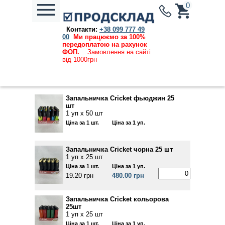
0
Контакти:
+38 099 777 49
Каталог продукции
→
Запальнички,
00
Ми працюємо за 100%
батарейки
→ Cricket
передоплатою на рахунок
ФОП.
Замовлення на сайті
Ціни, вказані на сайті, дійсні та актуальні на
від 1000грн
07.08.2026
Запальничка Cricket фьюджин 25
шт
1 уп х 50 шт
Ціна за 1 шт.
Ціна за 1 уп.
Запальничка Cricket чорна 25 шт
1 уп х 25 шт
Ціна за 1 шт.
Ціна за 1 уп.
19.20 грн
480.00 грн
Запальничка Cricket кольорова
25шт
1 уп х 25 шт
Ціна за 1 шт.
Ціна за 1 уп.