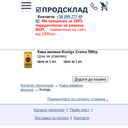
0
Контакти:
+38 099 777 49
Каталог продукции
→
Кава заварна мелена
→ Konigs
00
Ми працюємо за 100%
передоплатою на рахунок
Ціни, вказані на сайті, дійсні та актуальні на
ФОП.
Замовлення на сайті
07.08.2026
від 1000грн
Кава мелена Konigs Crema 500гр
Ціна за упаковку
Ціна за 1 шт.
Ціна за 1 уп.
Каталог продукции
→
Кава заварна
мелена
→ Konigs
Повернутися до початку сторінки ↑
Каталог продукції
Прайс-лист
Доставка та оплата
Контакти