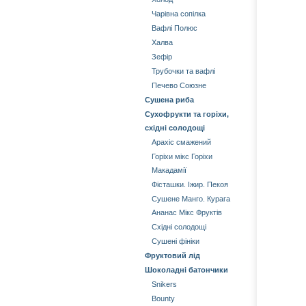
Чарівна сопілка
Вафлі Полюс
Халва
Зефір
Трубочки та вафлі
Печево Союзне
Сушена риба
Сухофрукти та горіхи,
східні солодощі
Арахіс смажений
Горіхи мікс Горіхи
Mакадамії
Фісташки. Іжир. Пекоя
Сушене Манго. Курага
Aнанас Мікс Фруктів
Східні солодощі
Сушені фініки
Фруктовий лід
Шоколадні батончики
Snikers
Bounty