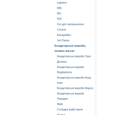
Lighters
ККК
BIC
555
Газ для запальнички
Cricket
Батарейки
Jet Flame
Кондитерські вироби,
печиво вагові
Кондитерські вироби Сват
Долина
Кондитерські вироби
Bogdanivna
Кондитерські вироби Конд
клас
Кондитерські вироби Марсе
Кондитерські вироби
Парадиз
Мрія
Солодка майстерня
Холод