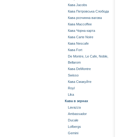
Кава Jacobs
Кава Петровська Слобода
Кава розчинна вагова
Кава Maccoffee
Кава Чорна карта
Кава Carte Noire
Кава Nescafe
Кава Fort
De Montre, Le Cafe, Noble,
Bellarom
Кава DeMontre
Swisso
Кава Смакуйте
Royl
Lika
Кава в зернах
Lavazza
Ambassador
Ducale
Lofbergs
Gemini