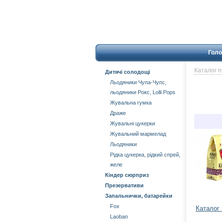
Голо
Каталог 
Дитячі солодощі
Льодяники Чупа-Чупс,
льодяники Рокс, Lolli Pops
Жувальна гумка
Драже
Жувальні цукерки
Жувальний мармелад
Льодяники
Рідка цукерка, рідкий спрей,
желе
Кіндер сюрприз
Презервативи
Запальнички, батарейки
Fox
Каталог
Laoban