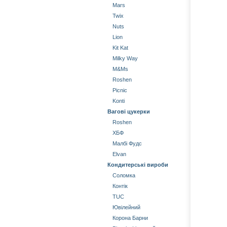
Mars
Twix
Nuts
Lion
Kit Kat
Milky Way
М&Мs
Roshen
Picnic
Konti
Вагові цукерки
Roshen
ХБФ
Малбі Фудс
Elvan
Кондитерські вироби
Соломка
Контік
TUC
Ювілейний
Корона Барни