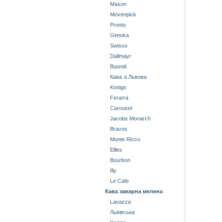
Mason
Movenpick
Pronto
Gimoka
Swisso
Dallmayr
Buondi
Кава зі Львова
Konigs
Ferarra
Carouser
Jacobs Monarch
Bravos
Monte Ricco
Eilles
Bourbon
Illy
Le Cafe
Кава заварна мелена
Lavazza
Львівська