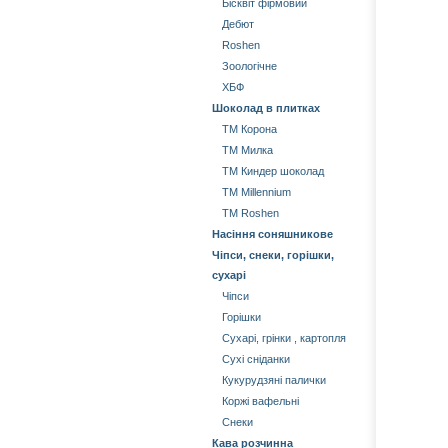
Бісквіт фірмовий
Дебют
Roshen
Зоологічне
ХБФ
Шоколад в плитках
ТМ Корона
ТМ Милка
ТМ Киндер шоколад
ТМ Millennium
ТМ Roshen
Насіння соняшникове
Чіпси, снеки, горішки,
сухарі
Чіпси
Горішки
Сухарі, грінки , картопля
Сухі сніданки
Кукурудзяні палички
Коржі вафельні
Снеки
Кава розчинна