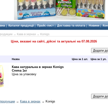
вна
Каталог продукції
Прайс-лист
Доставка та оплата
Новини
Кон
продукции
→
Кава в зернах
→ Konigs
Ціни, вказані на сайті, дійсні та актуальні на 07.08.2026
Назва
Ціна за 1 шт.
Ціна за 1 уп.
Кава натуральна в зернах Konigs
Crema 1кг
Ціна за упаковку
 продукции
→
Кава в зернах
→ Konigs