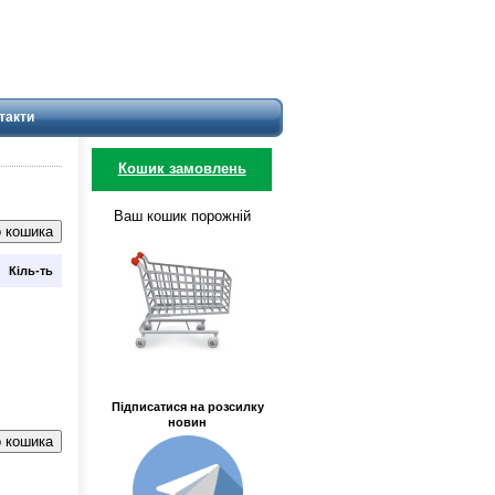
такти
Кошик замовлень
Ваш кошик порожній
Кіль-ть
Підписатися на розсилку
новин