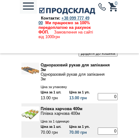
0
Контакти:
+38 099 777 49
Каталог продукции
→
Одноразовий посуд, пакети для
00
Ми працюємо за 100%
зберігання їжі , пакети для сміття, вугілля
→ Плівка
передоплатою на рахунок
харчова , фольга, рукав для запікання
ФОП.
Замовлення на сайті
від 1000грн
Ціни, вказані на сайті, дійсні та актуальні на
07.08.2026
Одноразовий рукав для запікання
3м
Одноразовий рукав для запікання
3м
Ціна за упаковку
Ціна за 1 шт.
Ціна за 1 уп.
13.00 грн
13.00 грн
Плівка харчова 400м
Плівка харчова 400м
Ціна за 1 одиницю
Ціна за 1 шт.
Ціна за 1 уп.
70.00 грн
70.00 грн