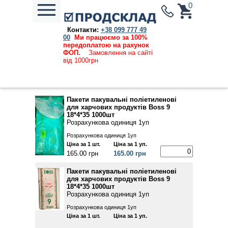
0
Контакти:
+38 099 777 49
Каталог продукции
→
Одноразовий посуд, пакети для
00
Ми працюємо за 100%
зберігання їжі , пакети для сміття, вугілля
→ Пакети
передоплатою на рахунок
ФОП.
Замовлення на сайті
Ціни, вказані на сайті, дійсні та актуальні на
від 1000грн
07.08.2026
Пакети пакувальні поліетиленові
для харчових продуктів Вoss 9
18*4*35 1000шт
Розрахункова одиниця 1уп
Розрахункова одиниця 1уп
Ціна за 1 шт.
Ціна за 1 уп.
165.00 грн
165.00 грн
Пакети пакувальні поліетиленові
для харчових продуктів Вoss 9
18*4*35 1000шт
Розрахункова одиниця 1уп
Розрахункова одиниця 1уп
Ціна за 1 шт.
Ціна за 1 уп.