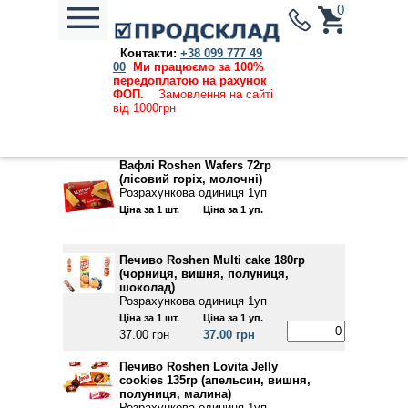
0
Контакти:
+38 099 777 49
Каталог продукции
→
Кондитерські вироби
→ Roshen
00
Ми працюємо за 100%
передоплатою на рахунок
Ціни, вказані на сайті, дійсні та актуальні на
ФОП.
Замовлення на сайті
09.08.2026
від 1000грн
Вафлі Roshen Wafers 72гр
(лісовий горіх, молочні)
Розрахункова одиниця 1уп
Ціна за 1 шт.
Ціна за 1 уп.
Печиво Roshen Multi cake 180гр
(чорниця, вишня, полуниця,
шоколад)
Розрахункова одиниця 1уп
Ціна за 1 шт.
Ціна за 1 уп.
37.00 грн
37.00 грн
Печиво Roshen Lovita Jelly
cookies 135гр (апельсин, вишня,
полуниця, малина)
Розрахункова одиниця 1уп