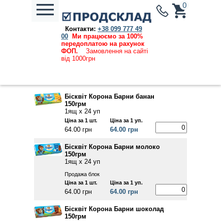
0
Контакти:
+38 099 777 49
Каталог продукции
→
Кондитерські вироби
→ Корона
00
Ми працюємо за 100%
Барни
передоплатою на рахунок
ФОП.
Замовлення на сайті
Ціни, вказані на сайті, дійсні та актуальні на
від 1000грн
09.08.2026
Бісквіт Корона Барни банан
150грм
1ящ х 24 уп
Ціна за 1 шт.
Ціна за 1 уп.
64.00 грн
64.00 грн
Бісквіт Корона Барни молоко
150грм
1ящ х 24 уп
Продажа блок
Ціна за 1 шт.
Ціна за 1 уп.
64.00 грн
64.00 грн
Бісквіт Корона Барни шоколад
150грм