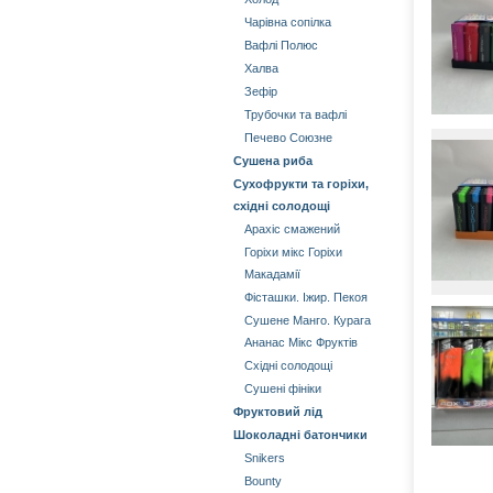
Чарівна сопілка
Вафлі Полюс
Халва
Зефір
Трубочки та вафлі
Печево Союзне
Сушена риба
Сухофрукти та горіхи,
східні солодощі
Арахіс смажений
Горіхи мікс Горіхи
Mакадамії
Фісташки. Іжир. Пекоя
Сушене Манго. Курага
Aнанас Мікс Фруктів
Східні солодощі
Сушені фініки
Фруктовий лід
Шоколадні батончики
Snikers
Bounty