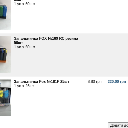
1 уп х 50 шт
Запальничка FOX №189 RС резина
50шт
1 уп х 50 шт
Запальничка Fox №181F 25шт
8.80 грн
220.00 грн
1 уп х 25шт