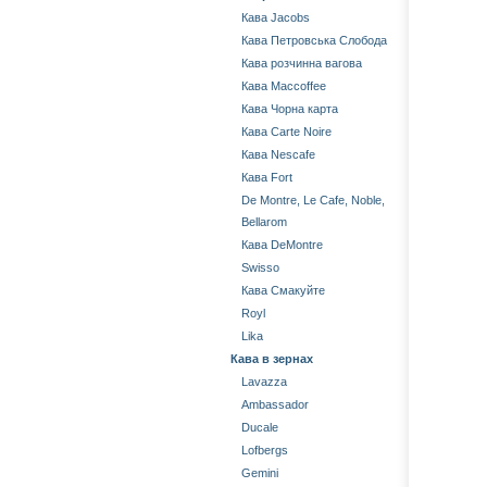
Кава Jacobs
Кава Петровська Слобода
Кава розчинна вагова
Кава Maccoffee
Кава Чорна карта
Кава Carte Noire
Кава Nescafe
Кава Fort
De Montre, Le Cafe, Noble,
Bellarom
Кава DeMontre
Swisso
Кава Смакуйте
Royl
Lika
Кава в зернах
Lavazza
Ambassador
Ducale
Lofbergs
Gemini