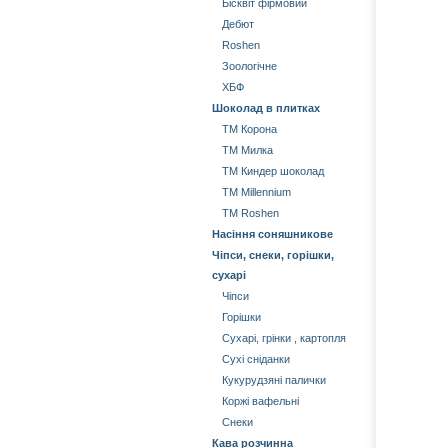
Бісквіт фірмовий
Дебют
Roshen
Зоологічне
ХБФ
Шоколад в плитках
ТМ Корона
ТМ Милка
ТМ Киндер шоколад
ТМ Millennium
ТМ Roshen
Насіння соняшникове
Чіпси, снеки, горішки,
сухарі
Чіпси
Горішки
Сухарі, грінки , картопля
Сухі сніданки
Кукурудзяні палички
Коржі вафельні
Снеки
Кава розчинна