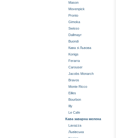
Mason
Movenpick
Pronto
Gimoka
Swisso
Dallmayr
Buondi
Кава зі Львова
Konigs
Ferarra
Carouser
Jacobs Monarch
Bravos
Monte Ricco
Eilles
Bourbon
Illy
Le Cafe
Кава заварна мелена
Lavazza
Львівська