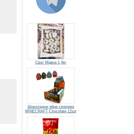
Сват Мавка 1,4кг
Шоколадне яйце сюрприз
MINECRAFT Chocolate 12шт