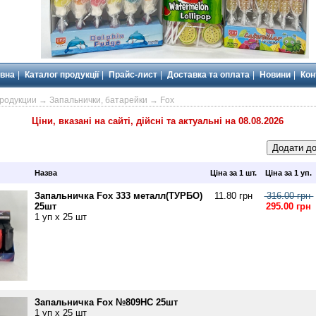
вна
Каталог продукції
Прайс-лист
Доставка та оплата
Новини
Кон
продукции
→
Запальнички, батарейки
→ Fox
Ціни, вказані на сайті, дійсні та актуальні на 08.08.2026
Назва
Ціна за 1 шт.
Ціна за 1 уп.
Запальничка Fox 333 металл(ТУРБО)
11.80 грн
316.00 грн
25шт
295.00 грн
1 уп х 25 шт
Запальничка Fox №809НС 25шт
1 уп х 25 шт