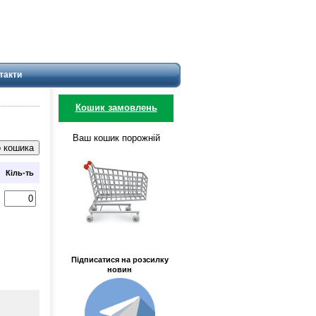
такти
Кошик замовлень
Ваш кошик порожній
Кіль-ть
Підписатися на розсилку
новин