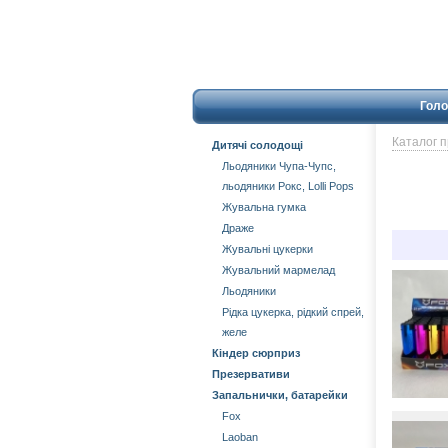
Голо
Каталог 
Дитячі солодощі
Льодяники Чупа-Чупс,
льодяники Рокс, Lolli Pops
Жувальна гумка
Драже
Жувальні цукерки
Жувальний мармелад
Льодяники
Рідка цукерка, рідкий спрей,
желе
Кіндер сюрприз
Презервативи
Запальнички, батарейки
Fox
Laoban