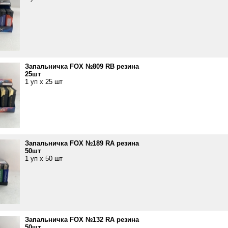
Запальничка FOX №809 RB резина
25шт
1 уп х 25 шт
Запальничка FOX №189 RA резина
50шт
1 уп х 50 шт
Запальничка FOX №132 RA резина
50шт