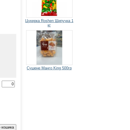
Цукерка Roshen Шипучка 1
кг
Сушене Манго King 500гр