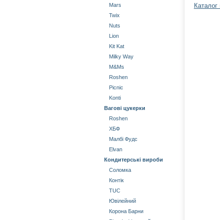
Mars
Каталог
Twix
Nuts
Lion
Kit Kat
Milky Way
М&Мs
Roshen
Picnic
Konti
Вагові цукерки
Roshen
ХБФ
Малбі Фудс
Elvan
Кондитерські вироби
Соломка
Контік
TUC
Ювілейний
Корона Барни