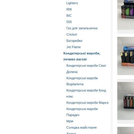
Lighters
ККК
BIC
555
Газ для запальнички
Cricket
Батарейки
Jet Flame
Кондитерські вироби,
печиво вагові
Кондитерські вироби Сват
Долина
Кондитерські вироби
Bogdanivna
Кондитерські вироби Конд
клас
Кондитерські вироби Марсе
Кондитерські вироби
Парадиз
Мрія
Солодка майстерня
Холод