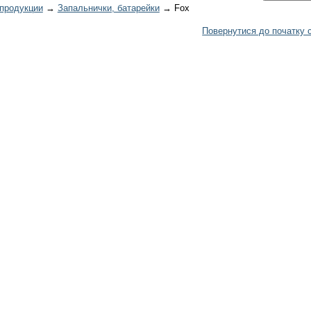
 продукции
→
Запальнички, батарейки
→ Fox
Повернутися до початку с